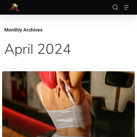
Skip
Men
to
search
main
Close
content
Menu
Monthly Archives
April 2024
Alessia