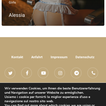
Girls
Alessia
Kontakt
Anfahrt
Impressum
Datenschutz
twitter
facebook
youtube
instagram
telegram
phone
email
Wir verwenden Cookies, um Ihnen die beste Benutzererfahrung
und Navigation auf unserer Website zu ermöglichen.
Usiamo i cookie per fornirti la miglior esperienza d'uso e
navigazione sul nostro sito web.
You can find out more about which cookies we are using or