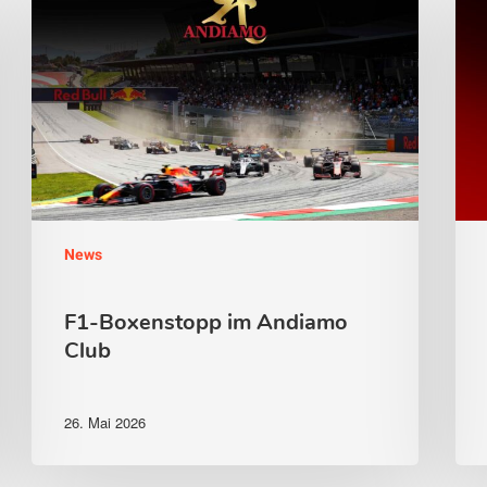
im
Villa
Andiamo
Info
Club
News
F1-Boxenstopp im Andiamo
Club
26. Mai 2026