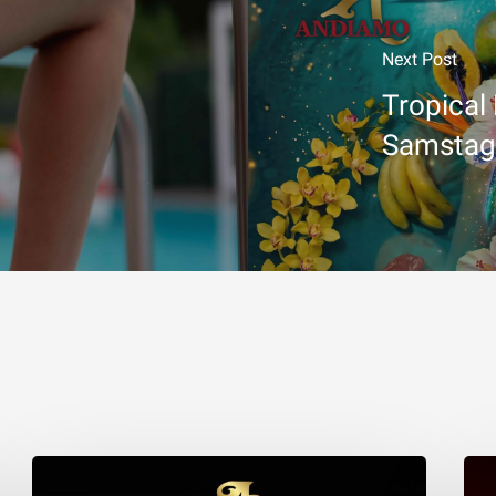
Next Post
Tropical
Samstag,
F1-
And
Boxenstopp
Club