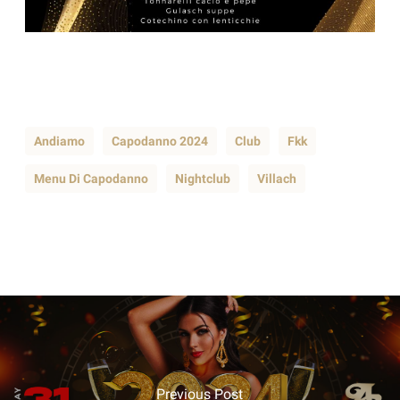
Andiamo
Capodanno 2024
Club
Fkk
Menu Di Capodanno
Nightclub
Villach
Previous Post