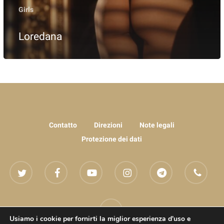
Girls
Loredana
Contatto
Direzioni
Note legali
Protezione dei dati
twitter
facebook
youtube
instagram
telegram
phone
email
Usiamo i cookie per fornirti la miglior esperienza d'uso e