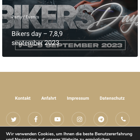
Party / Events
Bikers day – 7,8,9
september 2023
Kontakt
Anfahrt
Impressum
Datenschutz
twitter
facebook
youtube
instagram
telegram
phone
Wir verwenden Cookies, um Ihnen die beste Benutzererfahrung
email
und Navigation auf unserer Website zu ermöglichen.