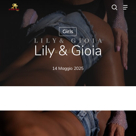
Skip
Men
to
search
main
Close
content
Menu
Girls
Lily & Gioia
14 Maggio 2025